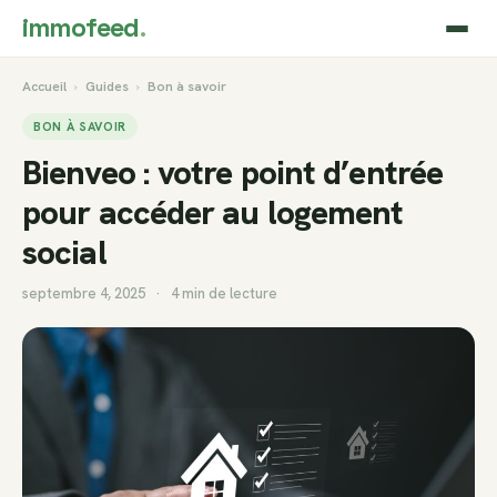
immofeed
.
Accueil
›
Guides
›
Bon à savoir
BON À SAVOIR
Bienveo : votre point d’entrée
pour accéder au logement
social
septembre 4, 2025
·
4 min de lecture