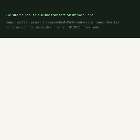
Ce site ne réalise aucune transaction immobilière.
Immo Feed est un média indépendant d'information sur l'immobilier. Les
contenus sont fournis à titre informatif. © 2026 Immo Feed.