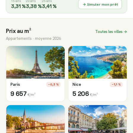
15 ans
20 ans
25 ans
→ Simuler mon prêt
3,31 %
3,38 %
3,41 %
Prix au m²
Toutes les villes →
Appartements · moyenne 2026
Paris
Nice
−0,3 %
−1,1 %
9 657
5 206
€/m²
€/m²