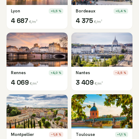
Lyon
Bordeaux
+0,5 %
+0,4 %
4 687
4 375
€/m²
€/m²
Rennes
Nantes
+4,0 %
−2,5 %
4 069
3 409
€/m²
€/m²
Montpellier
Toulouse
−1,6 %
+1,1 %