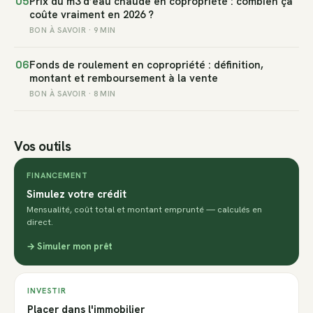
05
Prix du m3 d’eau chaude en copropriété : combien ça
coûte vraiment en 2026 ?
BON À SAVOIR · 9 MIN
06
Fonds de roulement en copropriété : définition,
montant et remboursement à la vente
BON À SAVOIR · 8 MIN
Vos outils
FINANCEMENT
Simulez votre crédit
Mensualité, coût total et montant emprunté — calculés en
direct.
→ Simuler mon prêt
INVESTIR
Placer dans l'immobilier