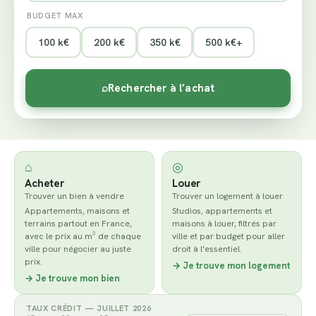
BUDGET MAX
100 k€
200 k€
350 k€
500 k€+
⌕
Rechercher à l’achat
⌂
◎
Acheter
Louer
Trouver un bien à vendre
Trouver un logement à louer
Appartements, maisons et
Studios, appartements et
terrains partout en France,
maisons à louer, filtrés par
avec le prix au m² de chaque
ville et par budget pour aller
ville pour négocier au juste
droit à l'essentiel.
prix.
→ Je trouve mon logement
→ Je trouve mon bien
TAUX CRÉDIT — JUILLET 2026