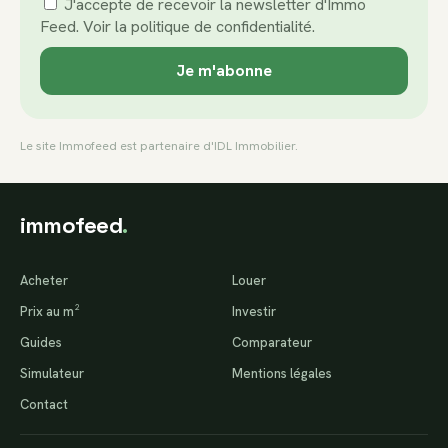
J'accepte de recevoir la newsletter d'Immo
Feed. Voir la politique de confidentialité.
Le site Immofeed est partenaire d'
IDL Immobilier
.
immofeed
.
Acheter
Louer
Prix au m²
Investir
Guides
Comparateur
Simulateur
Mentions légales
Contact