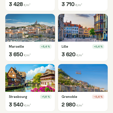
3 428
3 710
€/m²
€/m²
Marseille
Lille
+3,4 %
+0,4 %
3 650
3 620
€/m²
€/m²
Strasbourg
Grenoble
+1,6 %
−0,4 %
3 540
2 980
€/m²
€/m²