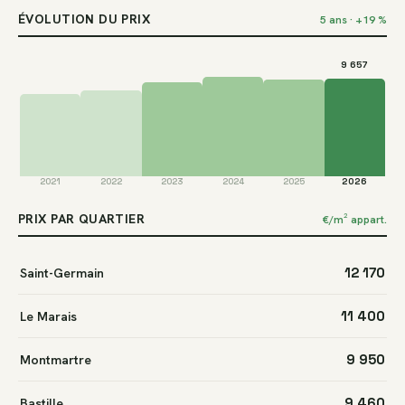
Appartements · Août 2026
ÉVOLUTION DU PRIX
5 ans · +19 %
9 657
2021
2022
2023
2024
2025
2026
PRIX PAR QUARTIER
€/m² appart.
12 170
Saint-Germain
11 400
Le Marais
9 950
Montmartre
9 460
Bastille