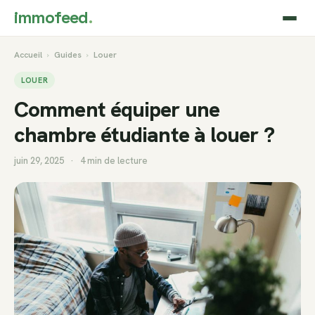
immofeed
.
Accueil
›
Guides
›
Louer
LOUER
Comment équiper une
chambre étudiante à louer ?
juin 29, 2025
·
4 min de lecture