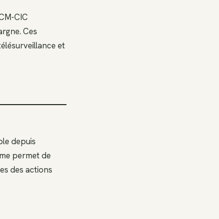
e CM-CIC
pargne. Ces
élésurveillance et
ible depuis
orme permet de
nes des actions