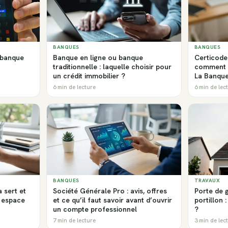
BANQUES
BANQUES
a banque
Banque en ligne ou banque
Certicode 
traditionnelle : laquelle choisir pour
comment l
un crédit immobilier ?
La Banque
6 min de lecture
6 min de lec
BANQUES
TRAVAUX
a sert et
Société Générale Pro : avis, offres
Porte de 
 espace
et ce qu’il faut savoir avant d’ouvrir
portillon :
un compte professionnel
?
7 min de lecture
3 min de lec