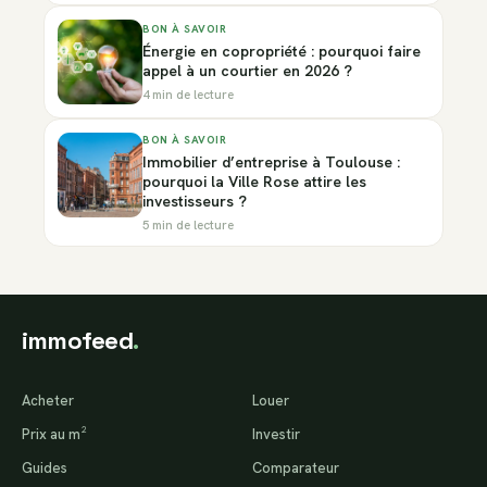
BON À SAVOIR
Énergie en copropriété : pourquoi faire
appel à un courtier en 2026 ?
4 min de lecture
BON À SAVOIR
Immobilier d’entreprise à Toulouse :
pourquoi la Ville Rose attire les
investisseurs ?
5 min de lecture
immofeed
.
Acheter
Louer
Prix au m²
Investir
Guides
Comparateur