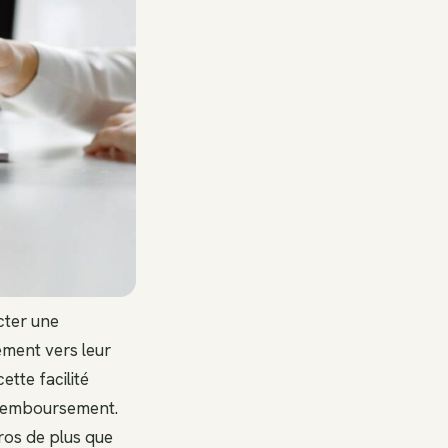
cter une
ement vers leur
tte facilité
 remboursement.
ros de plus que