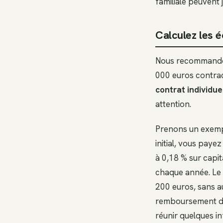
familiale peuvent 
Calculez les é
Nous recommandons
000 euros contract
contrat individue
attention.
Prenons un exempl
initial, vous paye
à 0,18 % sur capit
chaque année. Le 
200 euros, sans a
remboursement de 
réunir quelques in