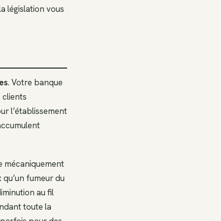
a législation vous
es
. Votre banque
 clients
ur l’établissement
’accumulent
ise mécaniquement
x qu’un fumeur du
iminution au fil
dant toute la
parfois pour des