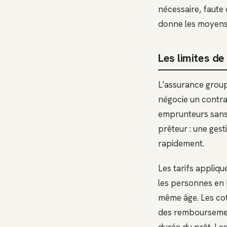
nécessaire, faute 
donne les moyens 
Les limites d
L’assurance group
négocie un contra
emprunteurs sans 
prêteur : une gest
rapidement.
Les tarifs appliq
les personnes en
même âge. Les coti
des remboursemen
durée du prêt. Le