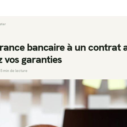
eter
urance bancaire à un contrat 
z vos garanties
5 min de lecture