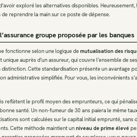
d’avoir exploré les alternatives disponibles. Heureusement, l
de reprendre la main sur ce poste de dépense.
e l’assurance groupe proposée par les banques
e fonctionne selon une logique de
mutualisation des risqu
t unique auprès d’un assureur, qui couvre l’ensemble de ses
distinction. Cette standardisation présente un avantage po
ion administrative simplifiée. Pour vous, les inconvénients s
ués reflètent le profil moyen des emprunteurs, ce qui pénal
 bonne santé. Un non-fumeur de 30 ans paiera le même tau
sations sont calculées sur le capital initial emprunté, sans d
ts. Cette méthode maintient un
niveau de prime élevé
pen
s garanties proposées manquent de souplesse : vous payez 