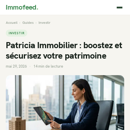
immofeed
.
Accueil
›
Guides
›
Investir
INVESTIR
Patricia Immobilier : boostez et
sécurisez votre patrimoine
mai 29, 2026
·
14 min de lecture