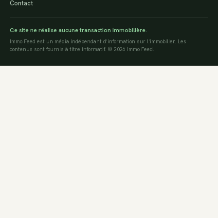
Contact
Ce site ne réalise aucune transaction immobilière.
Immo Feed est un média indépendant d'information sur l'immobilier. Les
contenus sont fournis à titre informatif. © 2026 Immo Feed.