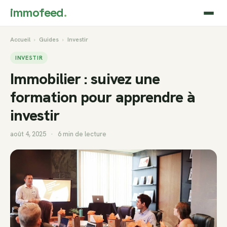
immofeed
.
Accueil
›
Guides
›
Investir
INVESTIR
Immobilier : suivez une
formation pour apprendre à
investir
août 4, 2025
·
6 min de lecture