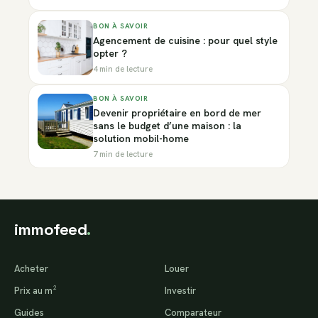
BON À SAVOIR
Agencement de cuisine : pour quel style
opter ?
4 min de lecture
BON À SAVOIR
Devenir propriétaire en bord de mer
sans le budget d’une maison : la
solution mobil-home
7 min de lecture
immofeed
.
Acheter
Louer
Prix au m²
Investir
Guides
Comparateur