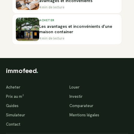
avantages et inconvénients
4 min de lecture
ACHETER
Les avantages et inconvénients d’une
maison container
4 min de lecture
immofeed
.
Acheter
Louer
Prix au m²
Investir
Guides
Comparateur
Simulateur
Mentions légales
Contact