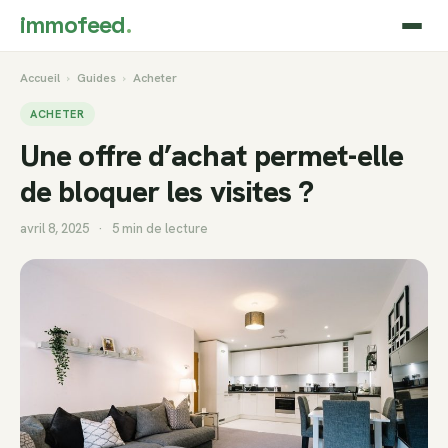
immofeed
.
Accueil
›
Guides
›
Acheter
ACHETER
Une offre d’achat permet-elle
de bloquer les visites ?
avril 8, 2025
·
5 min de lecture