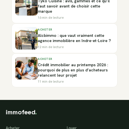
Tyko Cuisine : avis, gammes et ce qu’il
faut savoir avant de choisir cette
marque
16 min de lecture
ACHETER
Alcbimmo : que vaut vraiment cette
agence immobilière en Indre-et-Loire ?
12 min de lecture
ACHETER
Crédit immobilier au printemps 2026 :
pourquoi de plus en plus d’acheteurs
relancent leur projet
11 min de lecture
immofeed
.
Acheter
Louer