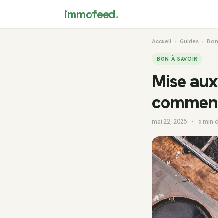
immofeed
.
Accueil
›
Guides
›
Bon
BON À SAVOIR
Mise aux
comment
mai 22, 2025
·
6 min 