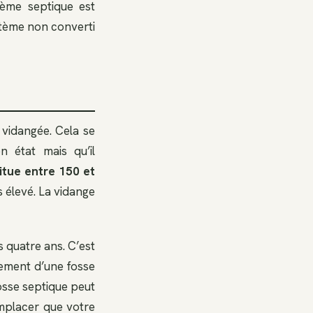
tème septique est
ystème non converti
 vidangée. Cela se
n état mais qu’il
itue entre 150 et
s élevé. La vidange
 quatre ans. C’est
ement d’une fosse
osse septique peut
emplacer que votre