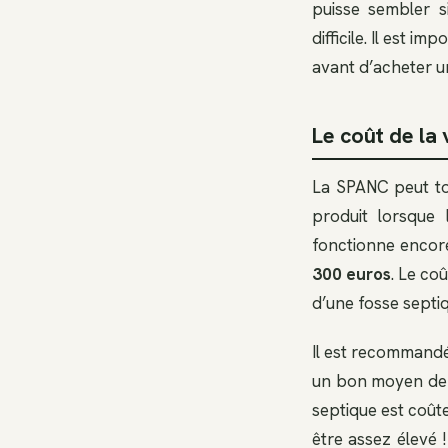
puisse sembler s
difficile. Il est 
avant d’acheter u
Le coût de la
La SPANC peut tou
produit lorsque 
fonctionne encor
300 euros
. Le co
d’une fosse septiq
Il est recommandé
un bon moyen de g
septique est coût
être assez élevé 