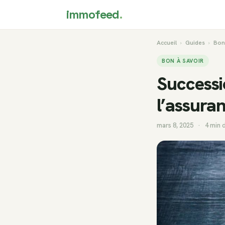
immofeed
.
Accueil
›
Guides
›
Bon
BON À SAVOIR
Successio
l’assuran
mars 8, 2025
·
4 min 