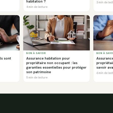
habitation ?
3 min de lec
4 min de lecture
BON À SAVOIR
BON À SAVO
ls sont
Assurance habitation pour
Assurance
propriétaire non occupant : les
propriétair
garanties essentielles pour protéger
savoir ava
son patrimoine
6 min de lec
5 min de lecture