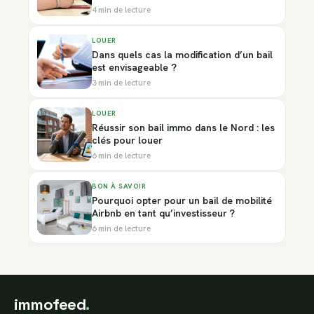
4 min de lecture
LOUER
Dans quels cas la modification d’un bail
est envisageable ?
3 min de lecture
LOUER
Réussir son bail immo dans le Nord : les
clés pour louer
6 min de lecture
BON À SAVOIR
Pourquoi opter pour un bail de mobilité
Airbnb en tant qu’investisseur ?
6 min de lecture
immofeed
.