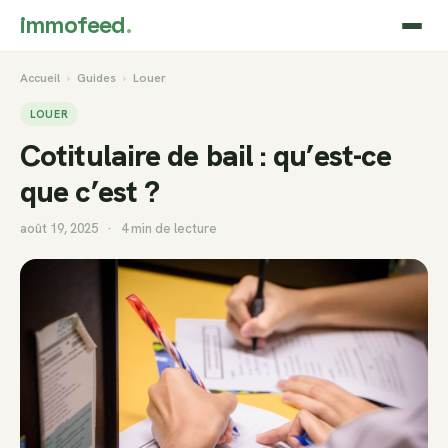
immofeed
.
Accueil
›
Guides
›
Louer
LOUER
Cotitulaire de bail : qu’est-ce
que c’est ?
août 19, 2025
·
4 min de lecture