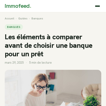
immofeed
.
Accueil
›
Guides
›
Banques
BANQUES
Les éléments à comparer
avant de choisir une banque
pour un prêt
mars 29, 2025
·
5 min de lecture