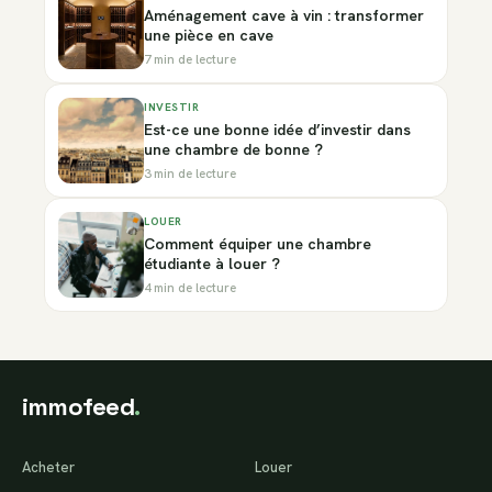
Aménagement cave à vin : transformer
une pièce en cave
7 min de lecture
INVESTIR
Est-ce une bonne idée d’investir dans
une chambre de bonne ?
3 min de lecture
LOUER
Comment équiper une chambre
étudiante à louer ?
4 min de lecture
immofeed
.
Acheter
Louer