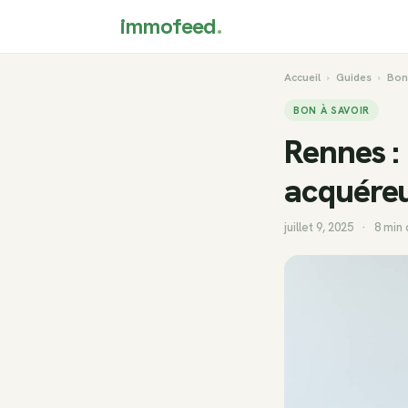
immofeed
.
Accueil
›
Guides
›
Bon
BON À SAVOIR
Rennes : 
acquére
juillet 9, 2025
·
8 min 