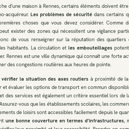
che d’une maison à Rennes, certains éléments doivent être
mo-acquéreur.
Les
problèmes de sécurité
dans certains qu
 premières choses que vous devez considérer. Comme d
 peut exister des zones qui nécessitent une vigilance parti
c de vous renseigner sur la réputation des quartiers
es habitants. La circulation et
les embouteillages
potenti
er. Rennes est une ville dynamique qui connaît une forte ac
îner des congestions routières aux heures de pointe.
s
vérifier la situation des axes routiers
à proximité de l
r et évaluer les options de transport en commun disponibles
t des services est également un critère essentiel lors de 
Assurez-vous que les établissements scolaires, les commerc
ements de loisirs sont accessibles facilement depuis le quar
ent
une
bonne couverture en termes d’infrastructures
, 
ifier leur proximité et leur accessibilité. Prendre en com