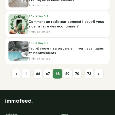
4 min de lecture
BON À SAVOIR
Comment un radiateur connecté peut-il vous
aider à faire des économies ?
3 min de lecture
BON À SAVOIR
Faut-il couvrir sa piscine en hiver : avantages
et inconvénients
3 min de lecture
‹
1
66
67
68
69
70
73
›
…
…
immofeed
.
Acheter
Louer