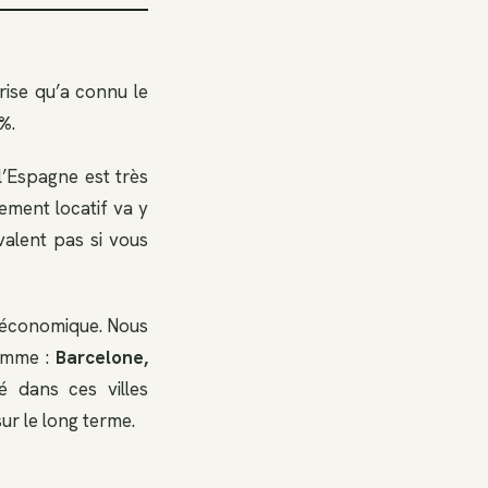
rise qu’a connu le
0%
.
 l’Espagne est très
sement locatif va y
 valent pas si vous
se économique. Nous
comme :
Barcelone,
é dans ces villes
ur le long terme.