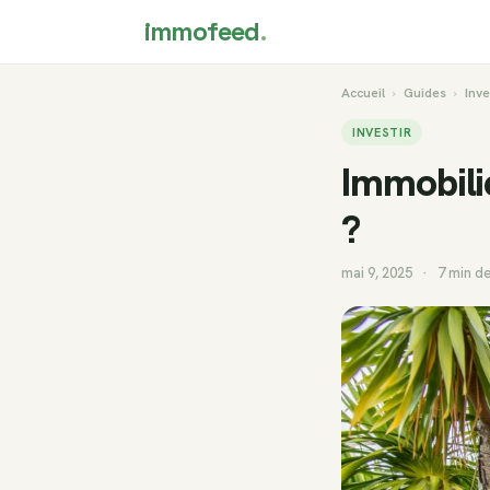
immofeed
.
Accueil
›
Guides
›
Inve
INVESTIR
Immobilie
?
mai 9, 2025
·
7 min de