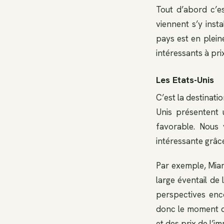
Tout d’abord c’es
viennent s’y inst
pays est en plein
intéressants à prix
Les Etats-Unis
C’est la destinati
Unis présentent u
favorable. Nous 
intéressante grâc
Par exemple, Miam
large éventail de
perspectives enco
donc le moment d’
et des prix de l’i